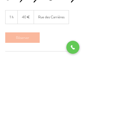
40
euros
1 h
1
40 €
Rue des Carrières
Réserver
Coordonnées
127 Rue des Carrières, Argenteuil, France
Venez visiter nos réseaux sociaux pour
partager votre expérience.