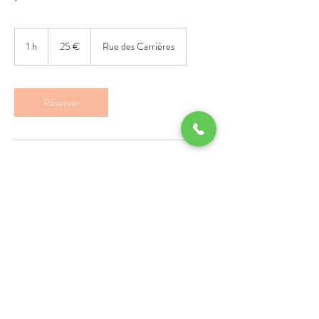
25
euros
1 h
1
25 €
Rue des Carrières
Réserver
Coordonnées
127 Rue des Carrières, Argenteuil, France
Venez visiter nos réseaux sociaux pour
partager votre expérience.